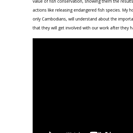
value of fish conservation, showing them the results
actions like releasing endangered fish species. My h
only Cambodians, will understand about the importan
that they will get involved with our work after they