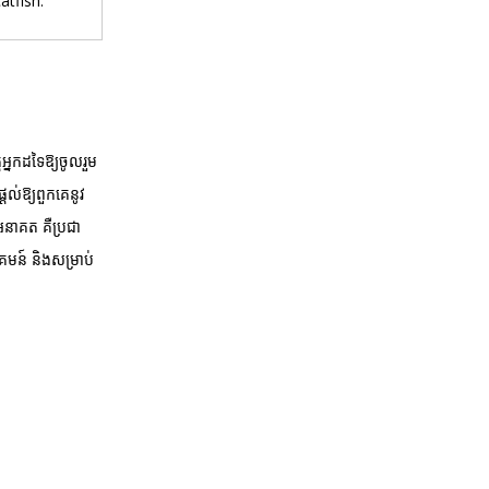
atfish.
តអ្នកដទៃឱ្យចូលរួម
តល់ឱ្យពួកគេនូវ
អនាគត គឺប្រជា
មន៍ និងសម្រាប់