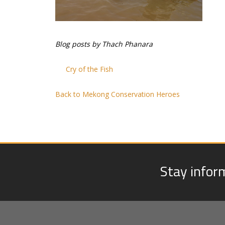
Blog posts by Thach Phanara
Cry of the Fish
Back to Mekong Conservation Heroes
Stay infor