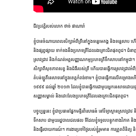
ជីវប្រវត្តិរបស់លោក ថាច់ ផាណារ៉ា
ខ្ញុំបានចំណាយពេលសិក្សាអំពីត្រីនៅក្នុងទន្លេមេគង្គ និងទន្លេសាប ហើយ
និងផ្សព្វផ្សាយ ទាក់ទងនឹងប្រភេទត្រីដែលរងគ្រោះជិតផុតពូជ។ ជំនាញរប
ស្រាវជ្រាវ និងកំណត់អត្តសញ្ញាណកម្មប្រភេទត្រីទឹកសាបនៅកម្ពុជា។ ដំប
សិក្សាពីសុខភាពសត្វ និងជំងឺរបស់ត្រី ហើយបានធ្វើការស្រាវជ្រាវអំព
តំបន់ឡូតិ៍នេសាទនៅក្នុងខេត្តកំពង់ចាម។ ខ្ញុំបានធ្វើការលើគម្រោងអភិរក្ស
១៩៩៩ ដល់ឆ្នាំ ២០១៣ ដែលខ្ញុំបានធ្វើការជាមួយអ្នកនេសាទដោយផ្ទាល
សញ្ញាសម្គាល់ និងដោះលែងប្រភេទត្រីដែលរងគ្រោះជិតផុតពូជ។
បច្ចុប្បន្ននេះ ខ្ញុំជាប្រធានផ្នែកមន្ទីរពិសោធន៍ នៅវិទ្យាស្ថានស្រាវជ្
ទឹកសាប ជាមួយរដ្ឋបាលជលផល ទីដែលខ្ញុំទទួលបន្ទុកខាងវិភាគ និងព
និងធ្វើរបាយការណ៍។ ការងារប្រចាំថ្ងៃរបស់ខ្ញុំរួមមាន ការត្រួតពិនិត