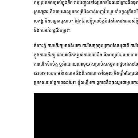
កម្មប្រភេទសត្វរស់ក្នុងទឹក រាប់បញ្ចូលទាំងប្រភេទ​ដែលរងគ្រោះជិតផុត
ស្រាវជ្រាវ និងតាមដានប្រភេទត្រីមិនទាន់ពេញវ័យ រួមទាំងកូនត្រីផង
មេគង្គ និងទន្លេទន្លេសាប។ ផ្នែកដែលខ្ញុំចូលចិត្តបំផុតនៃការងាររបស់ខ្ញុំ 
និងការអភិរក្សជីវចម្រុះ។
ចំពោះខ្ញុំ ការអភិរក្សមានន័យថា ការថែរក្សាតុល្យភាពនៃធម្មជាតិ ការថ
ក្នុងការអភិរក្ស ដោយលើកកម្ពស់ការយល់ដឹង និងពន្យល់ដល់សហគមន៍ អ
ការលើកទឹកចិត្ត ឬអំណោយណាមួយ សម្រាប់សកម្មភាពដូចជាការលែងប្រភ
នេសាទ សហគមន៍នេសាទ និងពិភពលោកទាំងមូល មិនត្រឹមតែប្រជាជនកម
ប្រទេសរបស់ពួកគេផងដែរ។ ខ្ញុំសង្ឃឹមថា ពួកគេនឹងចូលរួមជាមួយកា