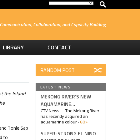
Communication, Collaboration, and Capacity Building
LIBRARY
CONTACT
RANDOM POST
LATEST NEWS
at the Inland
MEKONG RIVER’S NEW
the
AQUAMARINE…
CTV News — The Mekong River
has recently acquired an
GO>
aquamarine colour -
 and Tonle Sap
SUPER-STRONG EL NINO
d to