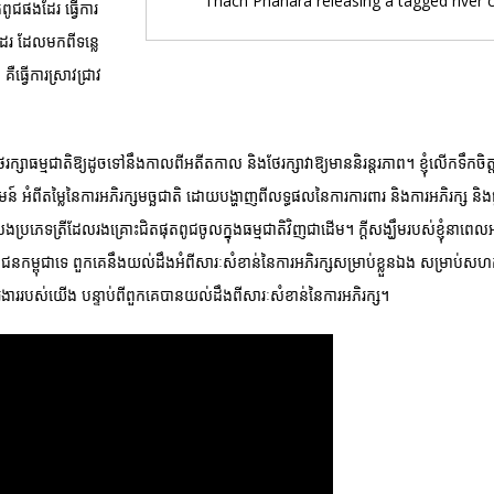
Thach Phanara releasing a tagged river c
ពូជផងដែរ​ ធ្វើការ
ដែរ ដែលមកពីទន្លេ
គឺធ្វើការស្រាវជ្រាវ
ែរក្សាធម្មជាតិឱ្យដូចទៅនឹងកាលពីអតីតកាល និងថែរក្សាវាឱ្យមាននិរន្តរភាព។ ខ្ញុំលើកទឹកចិត្
ំពីតម្លៃនៃការអភិរក្សមច្ឆជាតិ ដោយបង្ហាញពីលទ្ធផលនៃការការពារ និងការអភិរក្ស និងផ្
េទត្រីដែលរងគ្រោះជិតផុតពូជចូលក្នុងធម្មជាតិវិញជាដើម។ ក្តីសង្ឃឹមរបស់ខ្ញុំនាពេល
្ពុជាទេ ពួកគេនឹងយល់ដឹងអំពីសារៈសំខាន់នៃការអភិរក្សសម្រាប់ខ្លួនឯង សម្រាប់សហគ
រងាររបស់យើង បន្ទាប់ពីពួកគេបានយល់ដឹងពីសារៈសំខាន់នៃការអភិរក្ស។