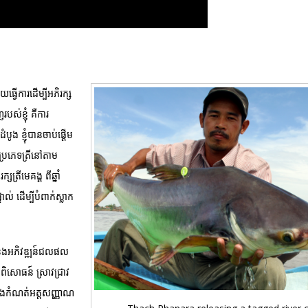
ធ្វើការដើម្បីអភិរក្ស
ស់ខ្ញុំ គឺការ
ូង ខ្ញុំបានចាប់ផ្តើម
ីប្រភេទត្រីនៅតាម
ត្រីមេគង្គ ពីឆ្នាំ
់ ដើម្បីបំពាក់ស្លាក
រាវ និងអភិវឌ្ឍន៍ជលផល
ិសោធន៍ ស្រាវជ្រាវ
្យ និងកំណត់អត្តសញ្ញាណ