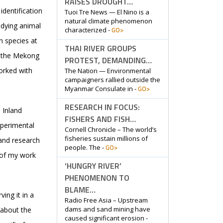
RAISES DROUGHT…
identification
Tuoi Tre News — El Nino is a
natural climate phenomenon
udying animal
GO>
characterized -
n species at
THAI RIVER GROUPS
n the Mekong
PROTEST, DEMANDING…
orked with
The Nation — Environmental
campaigners rallied outside the
GO>
Myanmar Consulate in -
RESEARCH IN FOCUS:
 Inland
FISHERS AND FISH…
xperimental
Cornell Chronicle – The world’s
fisheries sustain millions of
 and research
GO>
people. The -
s of my work
‘HUNGRY RIVER’
PHENOMENON TO
BLAME…
ing it in a
Radio Free Asia – Upstream
dams and sand mining have
 about the
caused significant erosion -