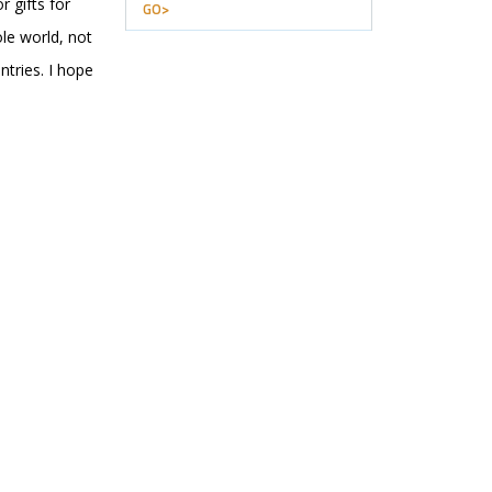
 gifts for
GO>
le world, not
tries. I hope