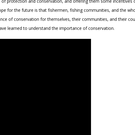
 of protection and conservation, and offering them some incentives or
ope for the future is that fishermen, fishing communities, and the who
ce of conservation for themselves, their communities, and their coun
 have learned to understand the importance of conservation.